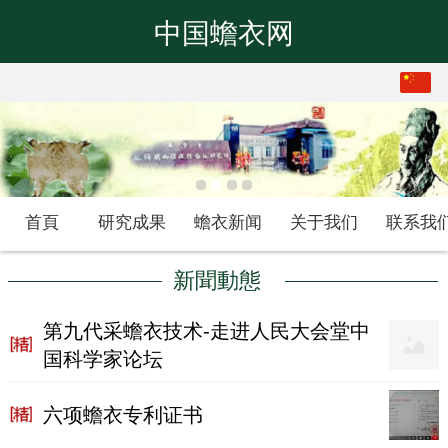
中国蟾衣网
繁体
中文
首頁
研究成果
蟾衣新闻
关于我们
联系我
新聞動態
第九代采蟾衣技术-走进人民大会堂中
国科学家论坛
六项蟾衣专利证书