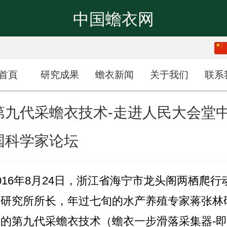
中国蟾衣网
繁体
中文
首頁
研究成果
蟾衣新闻
关于我们
联系
第九代采蟾衣技术-走进人民大会堂
国科学家论坛
016年8月24日，浙江省海宁市龙头阁两栖爬行
物研究所所长，年过七旬的水产养殖专家蒋张林
发的第九代采蟾衣技术（蟾衣一步滑落采集器-