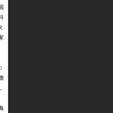
国
科
衣
家
：
蟾
，
、
海