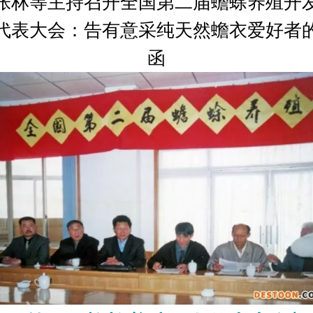
张林等主持召开全国第二届蟾蜍养殖开
代表大会：告有意采纯天然蟾衣爱好者
函