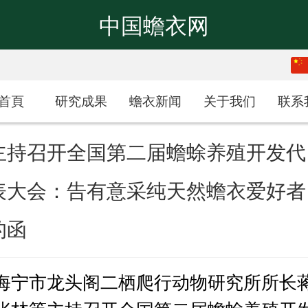
中国蟾衣网
繁体
中文
首頁
研究成果
蟾衣新闻
关于我们
联系
主持召开全国第二届蟾蜍养殖开发代
表大会：告有意采纯天然蟾衣爱好者
的函
海宁市龙头阁二栖爬行动物研究所所长