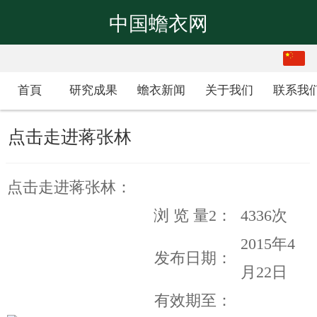
中国蟾衣网
繁体
中文
首頁
研究成果
蟾衣新闻
关于我们
联系我
点击走进蒋张林
点击走进蒋张林：
浏 览 量2：
4336次
2015年4
发布日期：
月22日
有效期至：