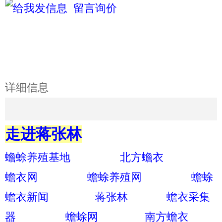
留言询价
详细信息
走进蒋张林
蟾蜍养殖基地
北方蟾衣
蟾衣网
蟾蜍养殖网
蟾蜍
蟾衣新闻
蒋张林
蟾衣采集
器
蟾蜍网
南方蟾衣