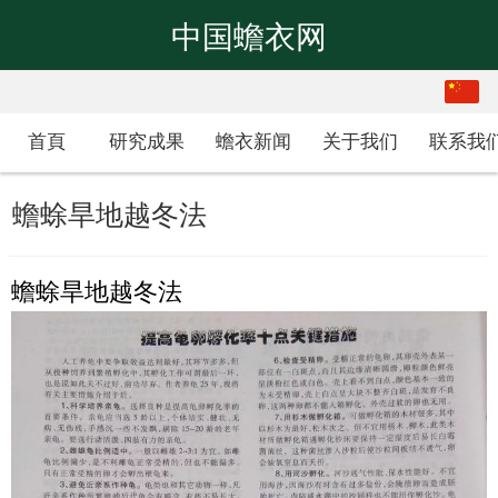
中国蟾衣网
繁体
中文
首頁
研究成果
蟾衣新闻
关于我们
联系我
蟾蜍旱地越冬法
蟾蜍旱地越冬法